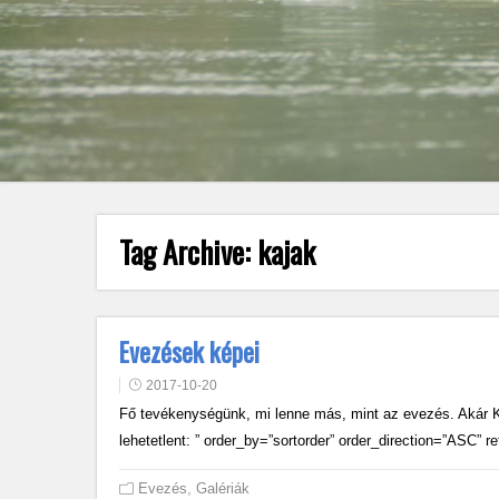
Tag Archive:
kajak
Evezések képei
2017-10-20
Fő tevékenységünk, mi lenne más, mint az evezés. Akár K
lehetetlent: ” order_by=”sortorder” order_direction=”ASC”
Evezés
,
Galériák