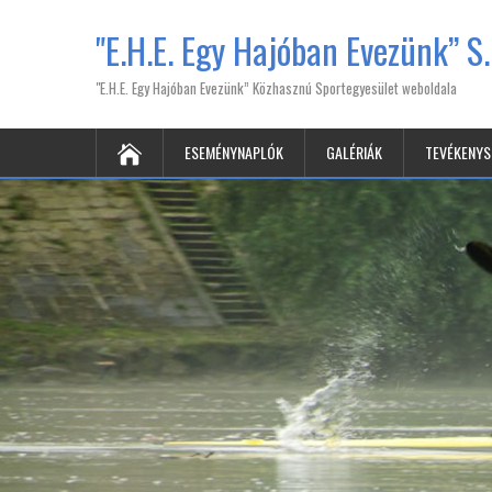
"E.H.E. Egy Hajóban Evezünk” S.
"E.H.E. Egy Hajóban Evezünk” Közhasznú Sportegyesület weboldala
ESEMÉNYNAPLÓK
GALÉRIÁK
TEVÉKENY