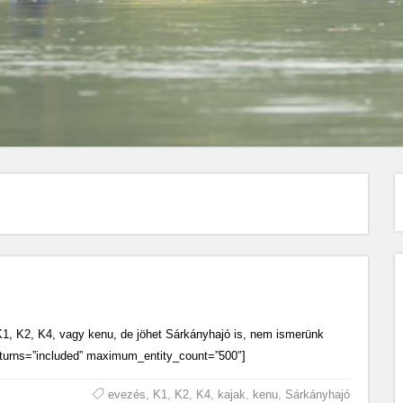
1, K2, K4, vagy kenu, de jöhet Sárkányhajó is, nem ismerünk
 returns=”included” maximum_entity_count=”500″]
evezés
,
K1
,
K2
,
K4
,
kajak
,
kenu
,
Sárkányhajó