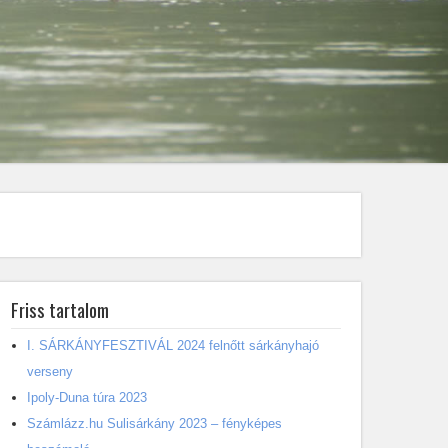
Friss tartalom
I. SÁRKÁNYFESZTIVÁL 2024 felnőtt sárkányhajó
verseny
Ipoly-Duna túra 2023
Számlázz.hu Sulisárkány 2023 – fényképes