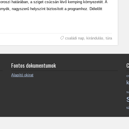
soroszi határában, a sziget csúcsán lévő kemping környezetét. A
árnyék, nagyszerű helyszínt biztosított a programhoz. Délelőtt
családi nap
,
kirándulás
,
túra
Fontos dokumentumok
C
Alapító okirat
c
k
s
t
) EHESE – A weboldal tartalmának kizárolagos tulajdonosa az EHE Sport egyesüle