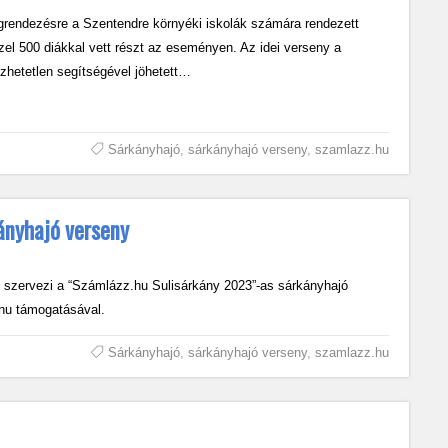
rendezésre a Szentendre környéki iskolák számára rendezett
el 500 diákkal vett részt az eseményen. Az idei verseny a
zhetetlen segítségével jöhetett…
Sárkányhajó
,
sárkányhajó verseny
,
szamlazz.hu
ányhajó verseny
 szervezi a “Számlázz.hu Sulisárkány 2023”-as sárkányhajó
hu támogatásával.
Sárkányhajó
,
sárkányhajó verseny
,
szamlazz.hu