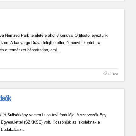
va Nemzeti Park területére ahol 8 kenuval Őrtilostól eveztünk
zen. A kanyargó Dráva felejthetetlen élményt jelentett, a
 és a természet háborítatlan, ami…
dráva
ideók
iírt Sulisárkány versen Lupa-tavi fordulója! A szervezők Egy
Egyesülettel (SZKKSE) volt. Köszönjük az iskoláknak a
k a Budakalász…