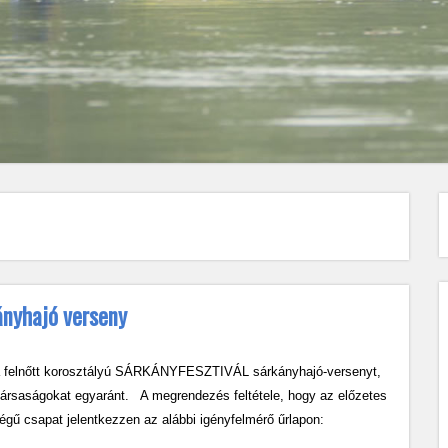
ányhajó verseny
a felnőtt korosztályú SÁRKÁNYFESZTIVÁL sárkányhajó-versenyt,
 társaságokat egyaránt. A megrendezés feltétele, hogy az előzetes
ségű csapat jelentkezzen az alábbi igényfelmérő űrlapon: