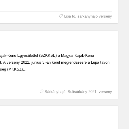
lupa tó
,
sárkányhajó verseny
Kajak-Kenu Egyesülettel (SZKKSE) a Magyar Kajak-Kenu
ját. A verseny 2021. június 3.-án kerül megrendezésre a Lupa tavon,
vetség (MKKSZ)…
Sárkányhajó
,
Sulisárkány 2021
,
verseny