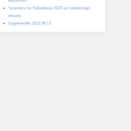
beszámoló
“Számlázz.hu Sulisárkány 2023”-as sárkányhajó
verseny
Szigetkerülés 2022.08.13