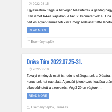
2022-08-15
Egyesületünk tagjai a hétvégén teljesítettek a gazdag ha
után ismét K4-es kajakban. A táv 68 kilométer volt a Duna 
part és egyéb természeti kincs megcsodálását tette lehet
READ MORE
Eseménynaplók
Dráva Túra 2022.07.25-31.
2022-08-10
Tavalyi élmények miatt is, idén is ellátogattunk a Drávár
kenuztunk hat nap alatt. A januári jelentkezés leadása u
elkezdődhetett a szervezés. Végül 29-en vágtunk…
READ MORE
Eseménynaplók
,
Túrázás