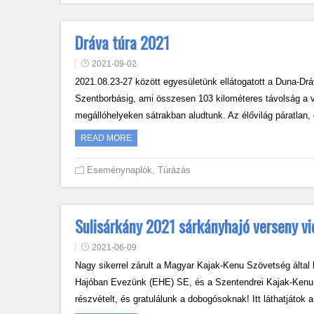
Dráva túra 2021
2021-09-02
2021.08.23-27 között egyesületünk ellátogatott a Duna-Drá
Szentborbásig, ami összesen 103 kilométeres távolság a ví
megállóhelyeken sátrakban aludtunk. Az élővilág páratlan,
READ MORE
Eseménynaplók
,
Túrázás
Sulisárkány 2021 sárkányhajó verseny v
2021-06-09
Nagy sikerrel zárult a Magyar Kajak-Kenu Szövetség által k
Hajóban Evezünk (EHE) SE, és a Szentendrei Kajak-Kenu 
részvételt, és gratulálunk a dobogósoknak! Itt láthatjáto