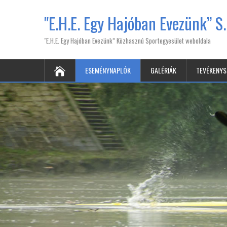
"E.H.E. Egy Hajóban Evezünk” S.
"E.H.E. Egy Hajóban Evezünk” Közhasznú Sportegyesület weboldala
ESEMÉNYNAPLÓK
GALÉRIÁK
TEVÉKENY