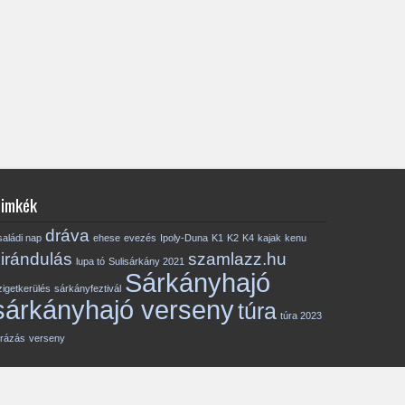
imkék
dráva
saládi nap
ehese
evezés
Ipoly-Duna
K1
K2
K4
kajak
kenu
irándulás
szamlazz.hu
lupa tó
Sulisárkány 2021
Sárkányhajó
zigetkerülés
sárkányfeztivál
sárkányhajó verseny
túra
túra 2023
úrázás
verseny
t – Webmaster: sbs