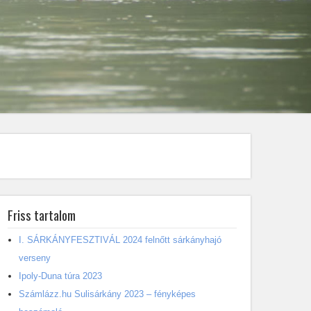
Friss tartalom
I. SÁRKÁNYFESZTIVÁL 2024 felnőtt sárkányhajó
verseny
Ipoly-Duna túra 2023
Számlázz.hu Sulisárkány 2023 – fényképes