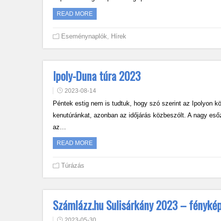
READ MORE
Eseménynaplók
,
Hírek
Ipoly-Duna túra 2023
2023-08-14
Péntek estig nem is tudtuk, hogy szó szerint az Ipolyon köt
kenutúránkat, azonban az időjárás közbeszólt. A nagy esőzé
az…
READ MORE
Túrázás
Számlázz.hu Sulisárkány 2023 – fényké
2023-05-30