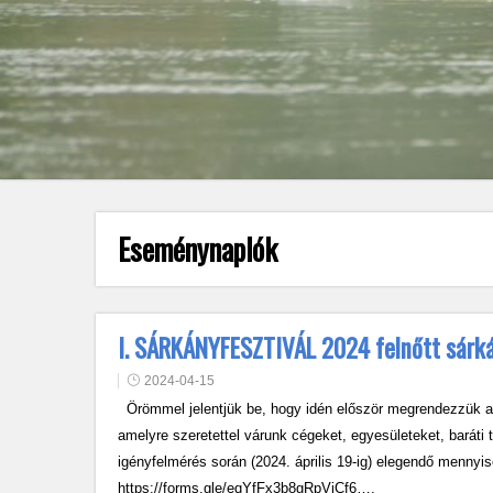
Eseménynaplók
I. SÁRKÁNYFESZTIVÁL 2024 felnőtt sárk
2024-04-15
Örömmel jelentjük be, hogy idén először megrendezzük 
amelyre szeretettel várunk cégeket, egyesületeket, baráti
igényfelmérés során (2024. április 19-ig) elegendő mennyi
https://forms.gle/eqYfFx3b8gRpViCf6….