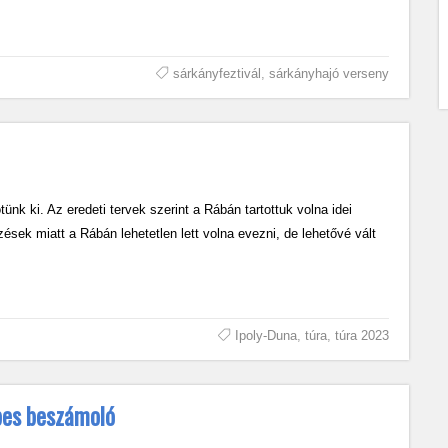
sárkányfeztivál
,
sárkányhajó verseny
ünk ki. Az eredeti tervek szerint a Rábán tartottuk volna idei
sek miatt a Rábán lehetetlen lett volna evezni, de lehetővé vált
Ipoly-Duna
,
túra
,
túra 2023
pes beszámoló