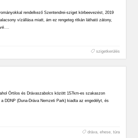
gyományokkal rendelkező Szentendrei-sziget körbeevezést, 2019
alacsony vízállása miatt, ám ez rengeteg ritkán látható zátony,
ővé….
szigetkerülés
a, ahol Örtilos és Drávaszabolcs között 157km-es szakaszon
tán a DDNP (Duna-Dráva Nemzeti Park) kiadta az engedélyt, és
dráva
,
ehese
,
túra