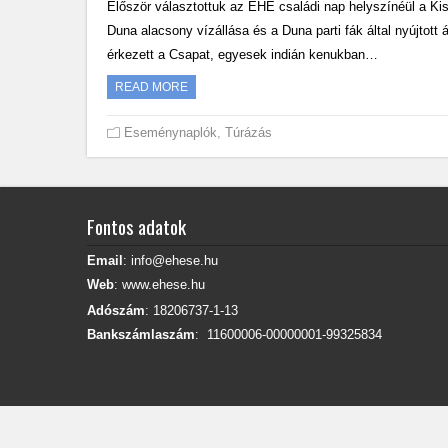
Először választottuk az EHE családi nap helyszínéül a Ki
Duna alacsony vízállása és a Duna parti fák által nyújtott 
érkezett a Csapat, egyesek indián kenukban…
READ MORE
Eseménynaplók
,
Túrázás
Fontos adatok
Email
: info@ehese.hu
Web
: www.ehese.hu
Adószám
: 18206737-1-13
Bankszámlaszám
: 11600006-00000001-99325834
2017 Copyright (C