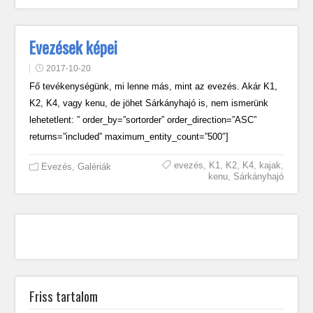
Evezések képei
2017-10-20
Fő tevékenységünk, mi lenne más, mint az evezés. Akár K1,
K2, K4, vagy kenu, de jöhet Sárkányhajó is, nem ismerünk
lehetetlent: ” order_by=”sortorder” order_direction=”ASC”
returns=”included” maximum_entity_count=”500″]
evezés
,
K1
,
K2
,
K4
,
kajak
,
Evezés
,
Galériák
kenu
,
Sárkányhajó
Friss tartalom