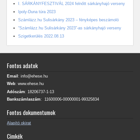
I. SÁRKÁNYFESZTIVÁL 2024 felnőtt sárkányhajó verseny
Ipoly-Duna túra 2023
Számlázz.hu Sulisárkány 2023 – fényképes beszámoló
“Számlázz.hu Sulisárkány 2023”-as sárkányhajó verseny
Szigetkerülés 2022.08.13
Fontos adatok
Email
: info@ehese.hu
Web
: www.ehese.hu
Adószám
: 18206737-1-13
Bankszámlaszám
: 11600006-00000001-99325834
Fontos dokumentumok
Alapító okirat
Cimkék