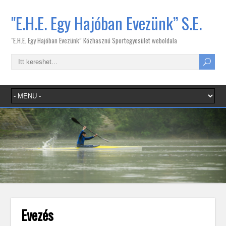
"E.H.E. Egy Hajóban Evezünk” S.E.
"E.H.E. Egy Hajóban Evezünk” Közhasznú Sportegyesület weboldala
Evezés